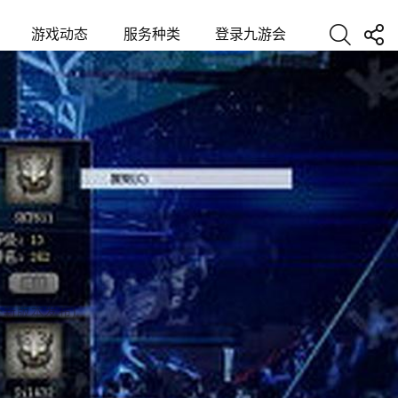
游戏动态
服务种类
登录九游会
新版本发布)