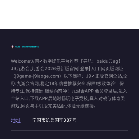
Welcome访问✔数字娱乐平台推荐【导航：baidu典ag】
J9九游会,九游会2026最新版官网|登录|入口|网页版网址
（j9game-j9laoge.com）以下简称：J9✔正版官网全站,全
称:九游会官网,稳定18年信誉推荐安全.保障!极致体验！保
持专注,保持谦逊,继续向前冲！九游会APP,会员登录后,进入
全站入口,下载APP后随时畅玩电子竞技,真人对战与体育类
游戏,网页与手机版完美适配,体验无缝连接。
地址
宁国市饥兵囚牢387号