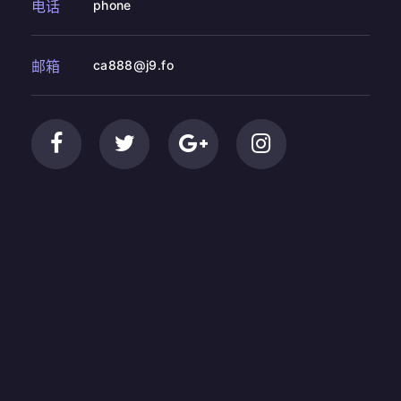
电话
phone
邮箱
ca888@j9.fo