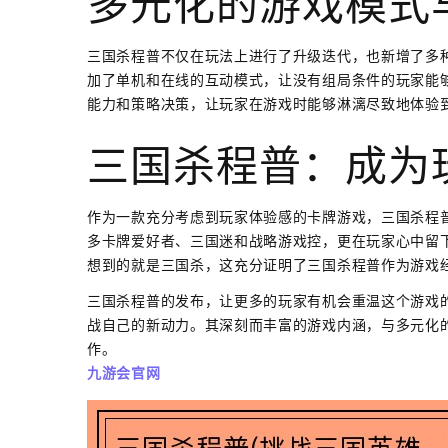
多元化的游戏模式
三国杀程普不仅在玩法上进行了升级迭代，也新增了多
加了单机和在线的互动模式，让没有组局条件的玩家能
能力和策略决策，让玩家在游戏时能够淋漓尽致地体验
三国杀程普：成为
作为一款充分考虑到玩家体验感的卡牌游戏，三国杀程
多卡牌爱好者、三国迷和战略游戏控，更在玩家心中留
想到的就是三国杀，这充分证明了三国杀程普作为游戏
三国杀程普的发布，让更多的玩家有机会重温这个游戏
战自己的新动力。其深刻而丰富的游戏内涵，与多元化
作。
九游会官网