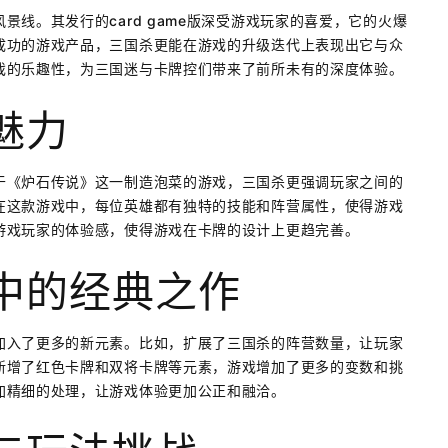
线。其发行的card game版深受游戏玩家的喜爱，它的火爆
成功的游戏产品，三国杀更能在游戏的升级迭代上表现出它与众
戏的乐趣性，为三国迷与卡牌控们带来了前所未有的深度体验。
魅力
于《炉石传说》这一制造泡菜的游戏，三国杀更强调玩家之间的
在这款游戏中，每位英雄都有独特的技能和阵营属性，使得游戏
游戏玩家的体验感，使得游戏在卡牌的设计上更趋完善。
中的经典之作
加入了更多的新元素。比如，扩展了三国杀的阵营数量，让玩家
新增了红色卡牌和双将卡牌等元素，游戏增加了更多的变数和挑
加精细的处理，让游戏体验更加公正和融洽。