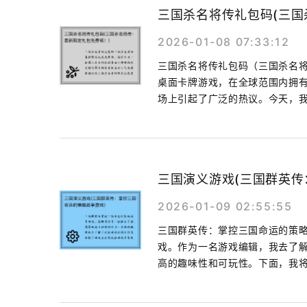
三国杀名将传礼包码(三国
2026-01-08 07:33:12
三国杀名将传礼包码（三国杀名
桌面卡牌游戏，在全球范围内拥
场上引起了广泛的热议。今天，我们
三国演义游戏(三国群英传
2026-01-09 02:55:55
三国群英传：掌控三国命运的策
戏。作为一名游戏编辑，我去了
高的趣味性和可玩性。下面，我将为