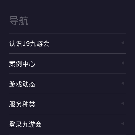
导航
认识J9九游会
案例中心
游戏动态
服务种类
登录九游会