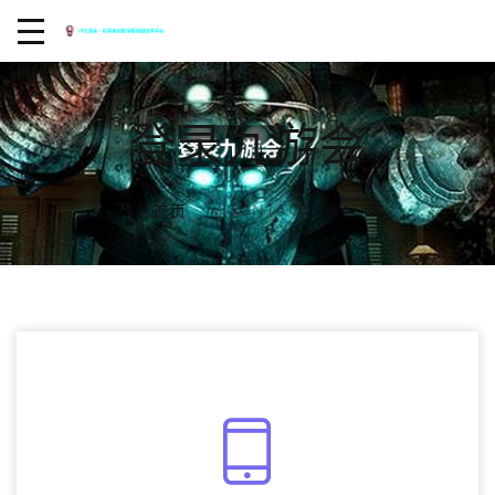
登录九游会
CONTACT US
首页