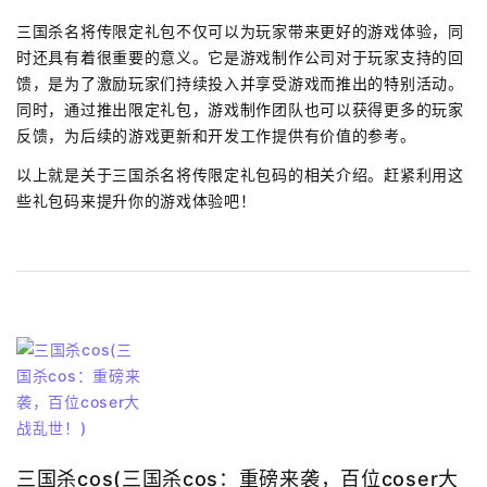
三国杀名将传限定礼包不仅可以为玩家带来更好的游戏体验，同
时还具有着很重要的意义。它是游戏制作公司对于玩家支持的回
馈，是为了激励玩家们持续投入并享受游戏而推出的特别活动。
同时，通过推出限定礼包，游戏制作团队也可以获得更多的玩家
反馈，为后续的游戏更新和开发工作提供有价值的参考。
以上就是关于三国杀名将传限定礼包码的相关介绍。赶紧利用这
些礼包码来提升你的游戏体验吧！
三国杀cos(三国杀cos：重磅来袭，百位coser大