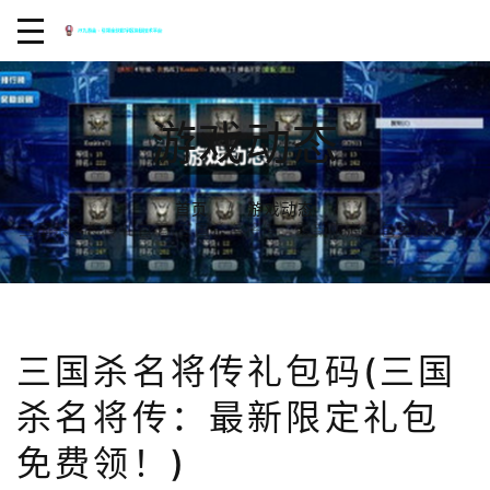
游戏动态
首页
游戏动态
三国杀名将传礼包码(三国杀名将传：最新限定礼包免费领！)
三国杀名将传礼包码(三国
杀名将传：最新限定礼包
免费领！)