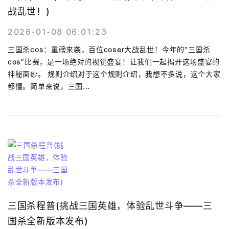
战乱世！)
2026-01-08 06:01:23
三国杀cos：重磅来袭，百位coser大战乱世！今年的“三国杀
cos”比赛，是一场绝对的视觉盛宴！让我们一起揭开这场盛宴的
神秘面纱。 规则介绍对于这个规则介绍，我想不多说，这个大家
都懂。简单来说，三国...
三国杀程普(挑战三国英雄，体验乱世斗争——三
国杀全新版本发布)