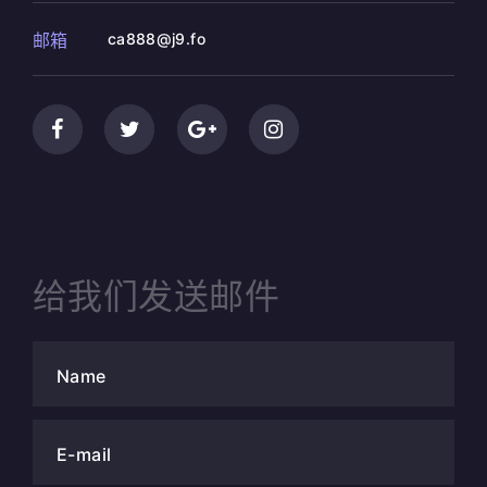
邮箱
ca888@j9.fo
给我们发送邮件
Name
E-mail