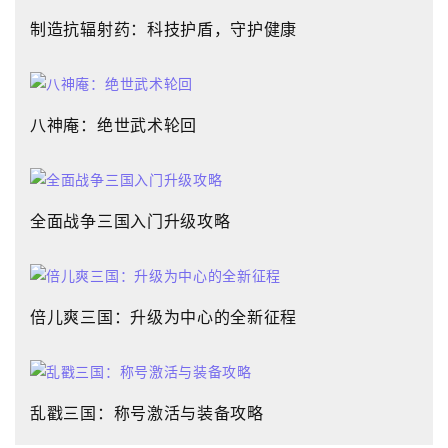
制造抗辐射药：科技护盾，守护健康
八神庵：绝世武术轮回
全面战争三国入门升级攻略
倍儿爽三国：升级为中心的全新征程
乱戳三国：称号激活与装备攻略