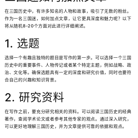
在三国历史中，有许多知名的人物和故事，吸引了无数的粉丝。
作为一名三国迷，如何加点文章，让它更具深度和魅力呢？以下
将从随机8-20个方面对此进行详细阐述。
1. 选题
选择一个有趣且独特的题目是写作的第一步。可以选择一个三国
历史中的重要事件、人物传记或者某个特定主题，例如战略、政
治、文化等。确保选题具有一定的深度和研究价值，同时也要符
合自己的兴趣和知识背景。
2. 研究资料
在写作之前，要充分研究相关的资料。可以阅读三国历史的经典
著作，查阅学术论文或者参考其他专家的观点。通过深入研究，
可以更好地理解三国历史，并为文章提供可靠的依据和观点。