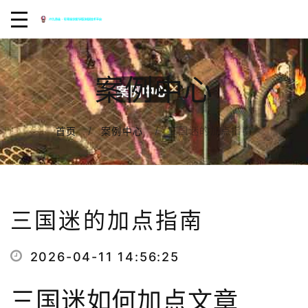
案例中心
三国迷的加点指南
首页
案例中心
三国迷的加点指南
2026-04-11 14:56:25
三国迷如何加点文章