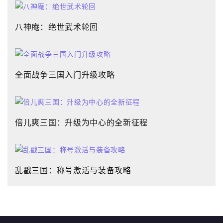
八神庵：绝世武术轮回
全面战争三国入门升级攻略
倍儿爽三国：升级为中心的全新征程
乱戳三国：称号激活与装备攻略