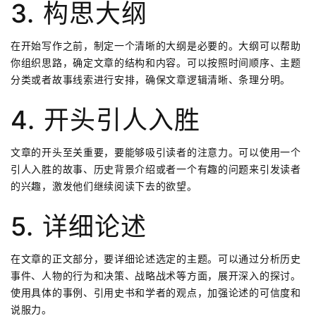
3. 构思大纲
在开始写作之前，制定一个清晰的大纲是必要的。大纲可以帮助
你组织思路，确定文章的结构和内容。可以按照时间顺序、主题
分类或者故事线索进行安排，确保文章逻辑清晰、条理分明。
4. 开头引人入胜
文章的开头至关重要，要能够吸引读者的注意力。可以使用一个
引人入胜的故事、历史背景介绍或者一个有趣的问题来引发读者
的兴趣，激发他们继续阅读下去的欲望。
5. 详细论述
在文章的正文部分，要详细论述选定的主题。可以通过分析历史
事件、人物的行为和决策、战略战术等方面，展开深入的探讨。
使用具体的事例、引用史书和学者的观点，加强论述的可信度和
说服力。