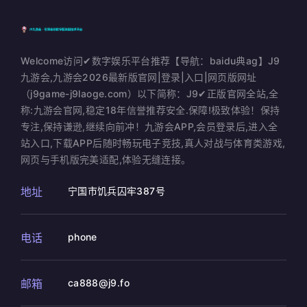
Welcome访问✔数字娱乐平台推荐【导航：baidu典ag】J9
九游会,九游会2026最新版官网|登录|入口|网页版网址
（j9game-j9laoge.com）以下简称：J9✔正版官网全站,全
称:九游会官网,稳定18年信誉推荐安全.保障!极致体验！保持
专注,保持谦逊,继续向前冲！九游会APP,会员登录后,进入全
站入口,下载APP后随时畅玩电子竞技,真人对战与体育类游戏,
网页与手机版完美适配,体验无缝连接。
地址
宁国市饥兵囚牢387号
电话
phone
邮箱
ca888@j9.fo