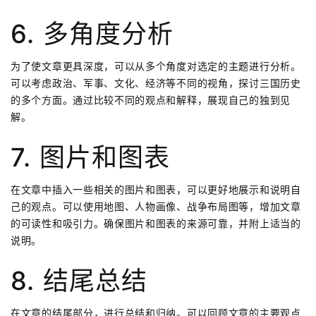
6. 多角度分析
为了使文章更具深度，可以从多个角度对选定的主题进行分析。
可以考虑政治、军事、文化、经济等不同的视角，探讨三国历史
的多个方面。通过比较不同的观点和解释，展现自己的独到见
解。
7. 图片和图表
在文章中插入一些相关的图片和图表，可以更好地展示和说明自
己的观点。可以使用地图、人物画像、战争布局图等，增加文章
的可读性和吸引力。确保图片和图表的来源可靠，并附上适当的
说明。
8. 结尾总结
在文章的结尾部分，进行总结和归纳。可以回顾文章的主要观点