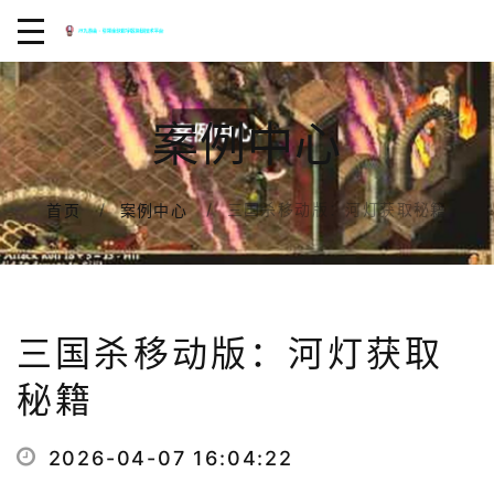
案例中心
三国杀移动版：河灯获取秘籍
首页
案例中心
三国杀移动版：河灯获取
秘籍
2026-04-07 16:04:22