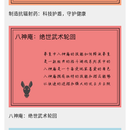
制造抗辐射药：科技护盾，守护健康
八神庵：绝世武术轮回