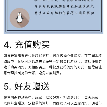
4. 充值购买
如果玩家想要更快地获得河灯，可以选择充值购买。在三国杀移
动版中，玩家可以通过充值获得一定数量的游戏币，然后使用游
戏币购买河灯。充值购买是一种快速获得河灯的方式，但需要注
意合理控制充值金额，避免过度消费。
5. 好友赠送
在三国杀移动版中，玩家可以和好友互相赠送河灯。每天玩家可
以向好友赠送一定数量的河灯，而好友也可以回赠河灯。通过与