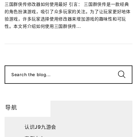
三国群侠传修改器如何使用最好 引言： 三国群侠传是一款经典
的角色扮演游戏，吸引了众多玩家的关注。为了让玩家更好地体
验游戏，许多玩家选择使用修改器来增加游戏的趣味性和可玩
性。本文将介绍如何使用三国群侠传...
Search the blog...
导航
认识J9九游会