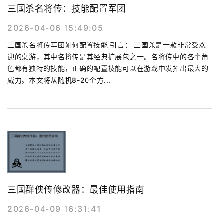
三国杀名将传：技能配置军团
2026-04-06 15:49:05
三国杀名将传军团如何配置技能 引言： 三国杀是一款非常受欢
迎的桌游，其中名将传是其经典扩展包之一。名将传中的各个角
色都有独特的技能，正确的配置技能可以在游戏中发挥出最大的
威力。本文将从随机8-20个方...
三国群侠传修改器：最佳使用指南
2026-04-09 16:31:41