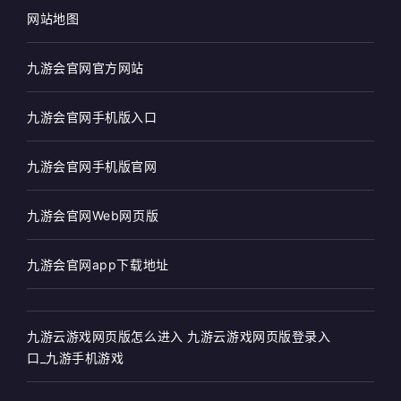
网站地图
九游会官网官方网站
九游会官网手机版入口
九游会官网手机版官网
九游会官网Web网页版
九游会官网app下载地址
九游云游戏网页版怎么进入 九游云游戏网页版登录入
口_九游手机游戏