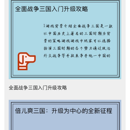
全面战争三国入门升级攻略