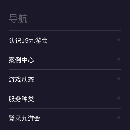
导航
认识J9九游会
案例中心
游戏动态
服务种类
登录九游会