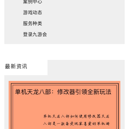
案例中心
游戏动态
服务种类
登录九游会
最新资讯