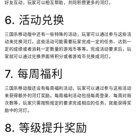
好友互动，玩家可以相互帮助，共同积攒更多的河灯。
6. 活动兑换
三国杀移动版中还有一些特殊的活动，玩家可以通过参与这些活
动来兑换河灯。这些活动可能需要玩家完成一定的任务、达到一
定的成绩或者消耗一定数量的游戏币等等。完成活动要求后，玩
家就可以通过兑换界面将积分或者游戏币兑换成河灯。
7. 每周福利
三国杀移动版还设有每周福利活动，玩家可以通过参与这些活动
来获得额外的河灯奖励。每周福利活动包括每周登录、每周对局
次数等，玩家只需按照规定的要求完成相应的任务，就能获得奖
励中的河灯。
8. 等级提升奖励