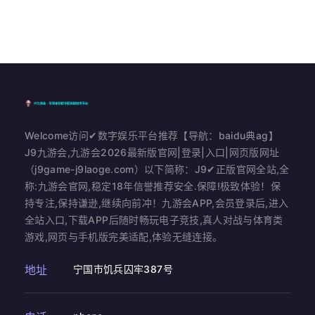
Welcome访问✔数字娱乐平台推荐【导航：baidu典ag】
J9九游会,九游会2026最新版官网|登录|入口|网页版网址
（j9game-j9laoge.com）以下简称：J9✔正版官网全站,全
称:九游会官网,稳定18年信誉推荐安全.保障!极致体验！保
持专注,保持谦逊,继续向前冲！九游会APP,会员登录后,进入
全站入口,下载APP后随时畅玩电子竞技,真人对战与体育类
游戏,网页与手机版完美适配,体验无缝连接。
地址
宁国市饥兵囚牢387号