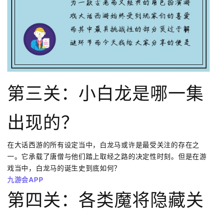
第三关：小白龙是哪一集
出现的？
在大话西游的所有设定当中，白龙马或许是最受关注的存在之
一。它承载了唐僧与他们踏上取经之路的决定性时刻。但是在游
戏当中，白龙马的诞生史到底如何？
九游会APP
第四关：各类魔将隐藏关