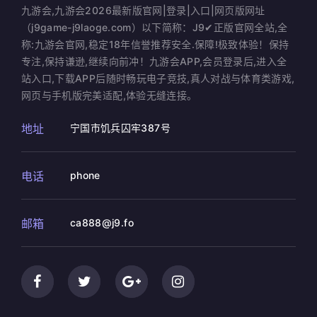
九游会,九游会2026最新版官网|登录|入口|网页版网址
（j9game-j9laoge.com）以下简称：J9✔正版官网全站,全
称:九游会官网,稳定18年信誉推荐安全.保障!极致体验！保持
专注,保持谦逊,继续向前冲！九游会APP,会员登录后,进入全
站入口,下载APP后随时畅玩电子竞技,真人对战与体育类游戏,
网页与手机版完美适配,体验无缝连接。
地址
宁国市饥兵囚牢387号
电话
phone
邮箱
ca888@j9.fo