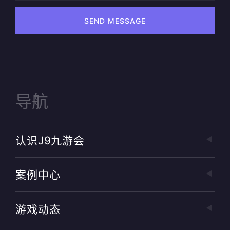
SEND MESSAGE
导航
认识J9九游会
案例中心
游戏动态