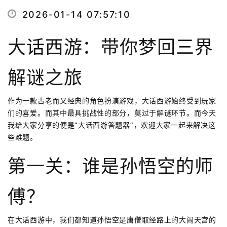
2026-01-14 07:57:10
大话西游：带你梦回三界
解谜之旅
作为一款古老而又经典的角色扮演游戏，大话西游始终受到玩家
们的喜爱。而其中最具挑战性的部分，莫过于解谜环节。而今天
我给大家分享的便是“大话西游答题器”，欢迎大家一起来解决这
些难题。
第一关：谁是孙悟空的师
傅？
在大话西游中，我们都知道孙悟空是唐僧取经路上的大闹天宫的