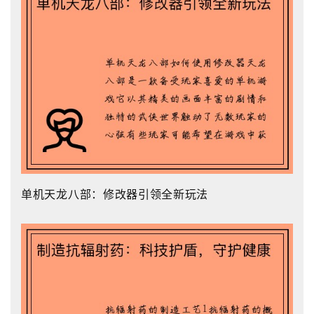
单机天龙八部：修改器引领全新玩法