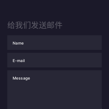
给我们发送邮件
Name
E-mail
Message