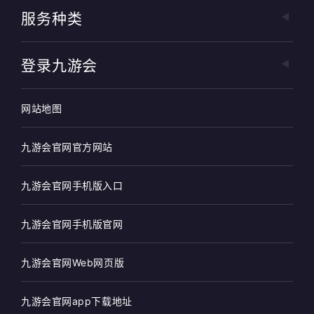
服务种类
登录九游会
网站地图
九游会官网官方网站
九游会官网手机版入口
九游会官网手机版官网
九游会官网Web网页版
九游会官网app下载地址