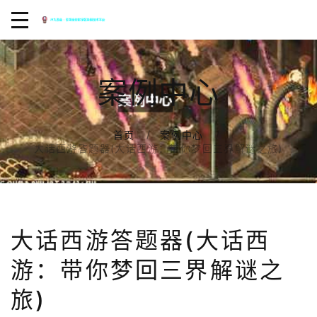
案例中心
首页
案例中心
大话西游答题器(大话西游：带你梦回三界解谜之旅)
大话西游答题器(大话西
游：带你梦回三界解谜之
旅)