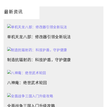
最新资讯
单机天龙八部：修改器引领全新玩法
制造抗辐射药：科技护盾，守护健康
八神庵：绝世武术轮回
全面战争三国入门升级攻略