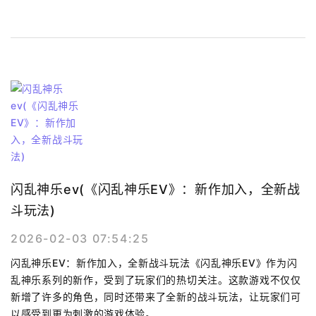
闪乱神乐ev(《闪乱神乐EV》：新作加入，全新战
斗玩法)
2026-02-03 07:54:25
闪乱神乐EV：新作加入，全新战斗玩法《闪乱神乐EV》作为闪
乱神乐系列的新作，受到了玩家们的热切关注。这款游戏不仅仅
新增了许多的角色，同时还带来了全新的战斗玩法，让玩家们可
以感受到更为刺激的游戏体验。 ...