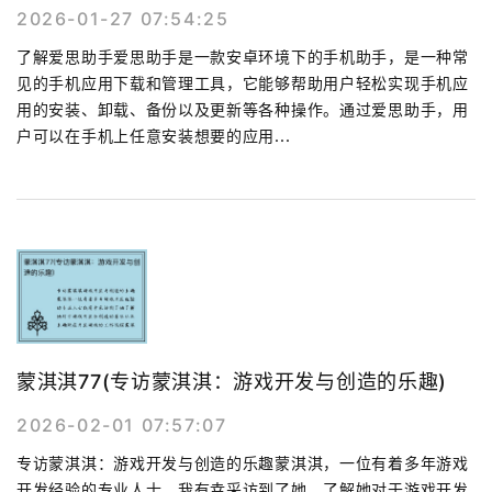
2026-01-27 07:54:25
了解爱思助手爱思助手是一款安卓环境下的手机助手，是一种常
见的手机应用下载和管理工具，它能够帮助用户轻松实现手机应
用的安装、卸载、备份以及更新等各种操作。通过爱思助手，用
户可以在手机上任意安装想要的应用...
蒙淇淇77(专访蒙淇淇：游戏开发与创造的乐趣)
2026-02-01 07:57:07
专访蒙淇淇：游戏开发与创造的乐趣蒙淇淇，一位有着多年游戏
开发经验的专业人士。我有幸采访到了她，了解她对于游戏开发