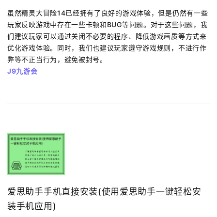
虽然精灵大冒险14已经拥有了良好的游戏体验，但是仍然有一些
玩家反映游戏中存在一些卡顿和BUG等问题。对于这些问题，我
们建议玩家可以通过关闭不必要的程序、降低游戏画质等方式来
优化游戏体验。同时，我们也建议玩家遵守游戏规则，不进行作
弊等不正当行为，避免被封号。
J9九游会
爱思助手手机直接安装(使用爱思助手一键轻松安
装手机应用)