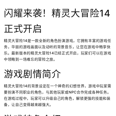
闪耀来袭！精灵大冒险14
正式开启
精灵大冒险14是一款全新的角色扮演游戏，它拥有丰富的游戏任
务，华丽的游戏画面以及动听的背景音乐，让您在游戏中畅享快
乐。最新版本的精灵大冒险14已经正式开启，玩家们可以在游戏
中领略到一场难忘的冒险之旅。
游戏剧情简介
精灵大冒险14的背景设定在一个神奇的幻想世界，游戏中玩家需
要扮演不同职业的角色，与其他玩家或NPC合作完成各种任务。
在游戏过程中，玩家可以升级自己的角色，解锁更强的技能和装
备，让自己变得越来越强大。