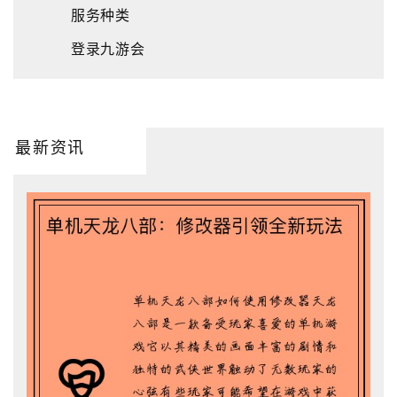
服务种类
登录九游会
最新资讯