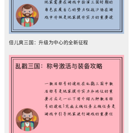
倍儿爽三国：升级为中心的全新征程