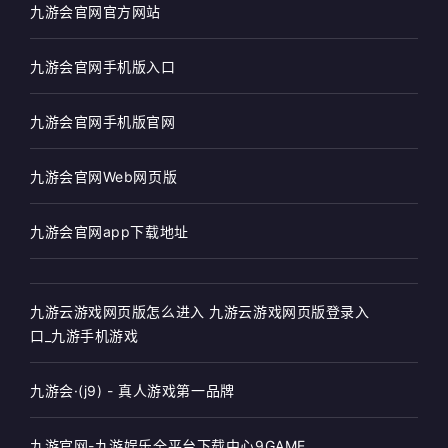
九游会官网官方网站
九游会官网手机版入口
九游会官网手机版官网
九游会官网Web网页版
九游会官网app下载地址
九游云游戏网页版怎么进入 九游云游戏网页版登录入
口_九游手机游戏
九游会·(j9) - 真人游戏第一品牌
九游官网-九游娱乐全平台下载中心9GAME